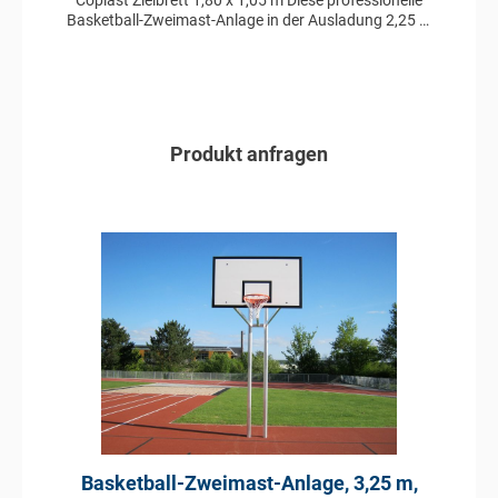
Basketball-Zweimast-Anlage in der Ausladung 2,25 m
ist aus Aluminium im Profil 100 x 120 mm gefertigt und
besitzt ein Zielbrett aus Coplast in der Größe 1,80 x
1,05 m. Ebenfalls enthalten ist ein pulverbeschichteter
Basketballkorb mit Nylonnetz. Das System ist TÜV
geprüft und zeichnet sich durch seine außerordentliche
Robustheit aus, die für eine lange Lebensdauer sorgt.
Produkt anfragen
Die Basketball-Zweimast-Anlage besteht aus
folgenden Komponenten: Zweimast-Ständer aus
Aluminium gefertigt vollverschweißte Ausführung
In den Anfragekorb
Profil Ständer: 100 x 120 mm Zielbrett 1,80 x 1,05 m
aus Coplast Ausladung: 2,25 m Basketballkorb
pulverbeschichtet Nylonnetz TÜV geprüft
Basketball-Zweimast-Anlage, 3,25 m,