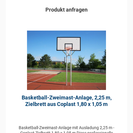
geprüft und zeichnet sich durch seine außerordentliche
Robustheit aus, die für eine lange Lebensdauer sorgt.
Produkt anfragen
Die Basketball-Zweimast-Anlage besteht aus
folgenden Komponenten: Zweimast-Ständer aus
Aluminium gefertigt vollverschweißte Ausführung
In den Anfragekorb
Profil Ständer: 100 x 120 mm Zielbrett 1,80 x 1,05 m
aus Coplast Ausladung: 0,30 m Basketballkorb
pulverbeschichtet Nylonnetz TÜV geprüft
Basketball-Zweimast-Anlage, 2,25 m,
Zielbrett aus Coplast 1,80 x 1,05 m
Basketball-Zweimast-Anlage mit Ausladung 2,25 m -
Coplast Zielbrett 1,80 x 1,05 m Diese professionelle