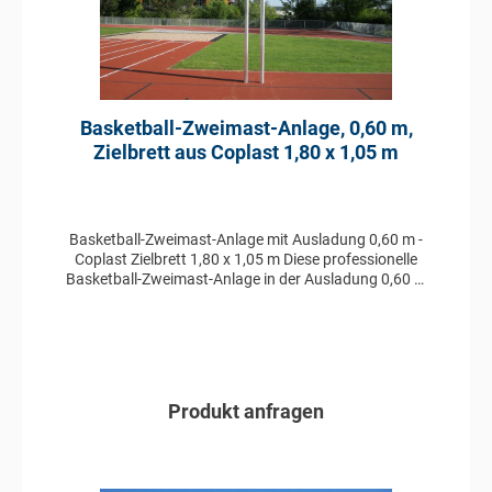
Basketball-Zweimast-Anlage, 0,60 m,
Zielbrett aus Coplast 1,80 x 1,05 m
Basketball-Zweimast-Anlage mit Ausladung 0,60 m -
Coplast Zielbrett 1,80 x 1,05 m Diese professionelle
Basketball-Zweimast-Anlage in der Ausladung 0,60 m
ist aus Aluminium im Profil 100 x 120 mm gefertigt und
besitzt ein Zielbrett aus Coplast in der Größe 1,80 x
1,05 m. Ebenfalls enthalten ist ein pulverbeschichteter
Basketballkorb mit Nylonnetz. Das System ist TÜV
geprüft und zeichnet sich durch seine außerordentliche
Robustheit aus, die für eine lange Lebensdauer sorgt.
Produkt anfragen
Die Basketball-Zweimast-Anlage besteht aus
folgenden Komponenten: Zweimast-Ständer aus
Aluminium gefertigt vollverschweißte Ausführung
In den Anfragekorb
Profil Ständer: 100 x 120 mm Zielbrett 1,80 x 1,05 m