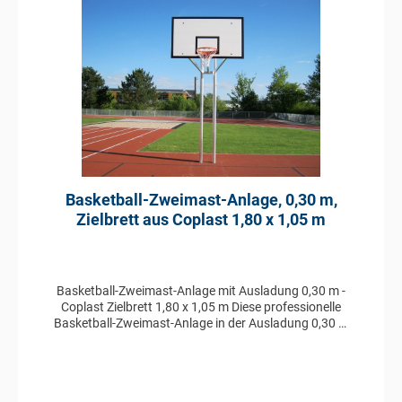
aus Coplast Ausladung: 0,60 m Basketballkorb
pulverbeschichtet Nylonnetz TÜV geprüft
Basketball-Zweimast-Anlage, 0,30 m,
Zielbrett aus Coplast 1,80 x 1,05 m
Basketball-Zweimast-Anlage mit Ausladung 0,30 m -
Coplast Zielbrett 1,80 x 1,05 m Diese professionelle
Basketball-Zweimast-Anlage in der Ausladung 0,30 m
ist aus Aluminium im Profil 100 x 120 mm gefertigt und
besitzt ein Zielbrett aus Coplast in der Größe 1,80 x
1,05 m. Ebenfalls enthalten ist ein pulverbeschichteter
Basketballkorb mit Nylonnetz. Das System ist TÜV