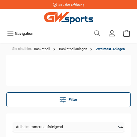
25 Jahre Erfahrung
Navigation
Sie sind hier:
Basketball
Basketballanlagen
Zweimast-Anlagen
Filter