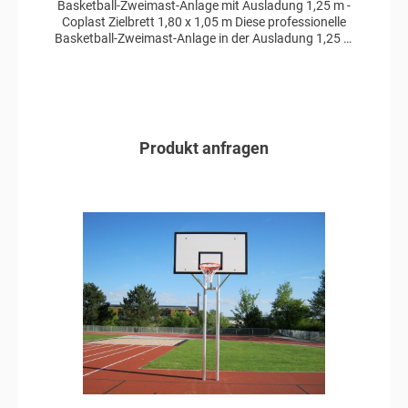
Basketball-Zweimast-Anlage mit Ausladung 1,25 m -
Coplast Zielbrett 1,80 x 1,05 m Diese professionelle
Basketball-Zweimast-Anlage in der Ausladung 1,25 m
ist aus Aluminium im Profil 100 x 120 mm gefertigt und
besitzt ein Zielbrett aus Coplast in der Größe 1,80 x
1,05 m. Ebenfalls enthalten ist ein pulverbeschichteter
Basketballkorb mit Nylonnetz. Das System ist TÜV
geprüft und zeichnet sich durch seine außerordentliche
Robustheit aus, die für eine lange Lebensdauer sorgt.
Produkt anfragen
Die Basketball-Zweimast-Anlage besteht aus
folgenden Komponenten: Zweimast-Ständer aus
Aluminium gefertigt vollverschweißte Ausführung
In den Anfragekorb
Profil Ständer: 100 x 120 mm Zielbrett 1,80 x 1,05 m
aus Coplast Ausladung: 1,25 m Basketballkorb
pulverbeschichtet Nylonnetz TÜV geprüft