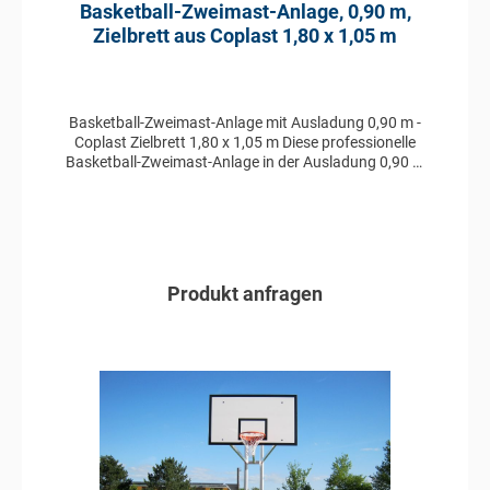
Basketball-Zweimast-Anlage, 0,90 m,
Zielbrett aus Coplast 1,80 x 1,05 m
Basketball-Zweimast-Anlage mit Ausladung 0,90 m -
Coplast Zielbrett 1,80 x 1,05 m Diese professionelle
Basketball-Zweimast-Anlage in der Ausladung 0,90 m
ist aus Aluminium im Profil 100 x 120 mm gefertigt und
besitzt ein Zielbrett aus Coplast in der Größe 1,80 x
1,05 m. Ebenfalls enthalten ist ein pulverbeschichteter
Basketballkorb mit Nylonnetz. Das System ist TÜV
geprüft und zeichnet sich durch seine außerordentliche
Robustheit aus, die für eine lange Lebensdauer sorgt.
Produkt anfragen
Die Basketball-Zweimast-Anlage besteht aus
folgenden Komponenten: Zweimast-Ständer aus
Aluminium gefertigt vollverschweißte Ausführung
In den Anfragekorb
Profil Ständer: 100 x 120 mm Zielbrett 1,80 x 1,05 m
aus Coplast Ausladung: 0,90 m Basketballkorb
pulverbeschichtet Nylonnetz TÜV geprüft