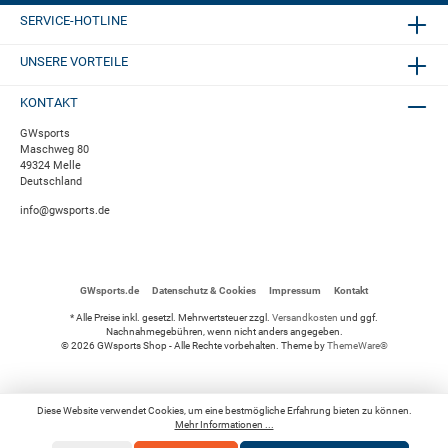
SERVICE-HOTLINE
UNSERE VORTEILE
KONTAKT
GWsports
Maschweg 80
49324 Melle
Deutschland
info@gwsports.de
GWsports.de
Datenschutz & Cookies
Impressum
Kontakt
* Alle Preise inkl. gesetzl. Mehrwertsteuer zzgl.
Versandkosten
und ggf.
Nachnahmegebühren, wenn nicht anders angegeben.
© 2026 GWsports Shop - Alle Rechte vorbehalten. Theme by
ThemeWare®
Diese Website verwendet Cookies, um eine bestmögliche Erfahrung bieten zu können.
Mehr Informationen ...