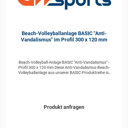
Beach-Volleyballanlage BASIC "Anti-
Vandalismus" im Profil 300 x 120 mm
Beach-Volleyball-Anlage BASIC "Anti-Vandalismus" -
Profil 300 x 120 mm Diese Anti-Vandalismus-Beach-
Volleyballanlage aus unserer BASIC-Produktreihe ist
aus Aluminium im Profil 300 x 120 mm gefertigt und ist
manuell in der Höhe verstellbar. Die Wandstärke von 5
mm prädestiniert diese Anlage gegen Vandalismus. Die
Netzbefestigung erfolgt über angeschweißte Ösen.
Produkt anfragen
In den Anfragekorb