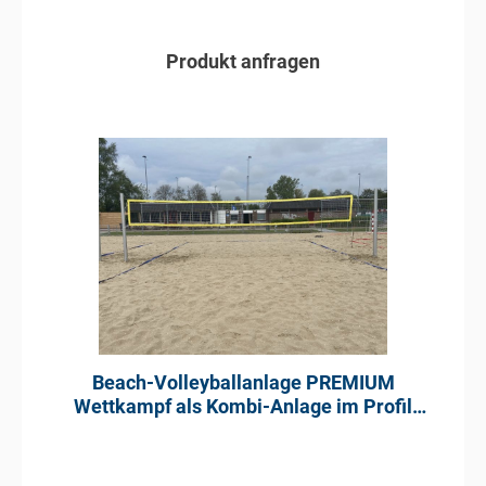
steigend gefertigt. Das System kann mittels einer
Kurbel stufenlos in der Höhe - auch bei gespanntem
Netz - verstellt werden. Der Verstell- und
Produkt anfragen
Spannmechanismus liegt verdeckt in den Pfosten.
In den Anfragekorb
Beach-Volleyballanlage PREMIUM
Wettkampf als Kombi-Anlage im Profil
100 x 120 mm