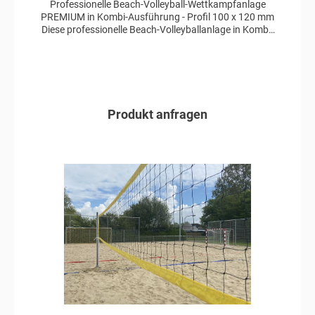
Professionelle Beach-Volleyball-Wettkampfanlage
PREMIUM in Kombi-Ausführung - Profil 100 x 120 mm
Diese professionelle Beach-Volleyballanlage in Kombi-
Ausführung aus unserer PREMIUM-Produktreihe ist
für nationale und internationale Wettkämpfe geeignet.
Die Pfosten sind aus eloxiertem Aluminium im Profil
100 x 120 mm von 4 auf 6 mm steigend gefertigt. Das
System kann mittels einer Kurbel stufenlos in der Höhe
- auch bei gespanntem Netz - verstellt werden. Der
Produkt anfragen
Verstell- und Spannmechanismus liegt verdeckt in den
Pfosten.
In den Anfragekorb