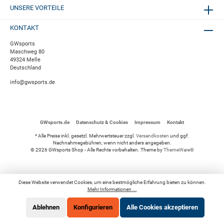
UNSERE VORTEILE
KONTAKT
GWsports
Maschweg 80
49324 Melle
Deutschland
info@gwsports.de
GWsports.de
Datenschutz & Cookies
Impressum
Kontakt
* Alle Preise inkl. gesetzl. Mehrwertsteuer zzgl.
Versandkosten
und ggf.
Nachnahmegebühren, wenn nicht anders angegeben.
© 2026 GWsports Shop - Alle Rechte vorbehalten. Theme by
ThemeWare®
Diese Website verwendet Cookies, um eine bestmögliche Erfahrung bieten zu können.
Mehr Informationen ...
Ablehnen
Konfigurieren
Alle Cookies akzeptieren