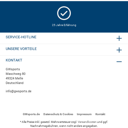
25 Jahre Erfahrung
SERVICE-HOTLINE
UNSERE VORTEILE
KONTAKT
GWsports
Maschweg 80
49324 Melle
Deutschland
info@gwsports.de
GWsports.de
Datenschutz & Cookies
Impressum
Kontakt
* Alle Preise inkl. gesetzl. Mehrwertsteuer zzgl.
Versandkosten
und ggf.
Nachnahmegebühren, wenn nicht anders angegeben.