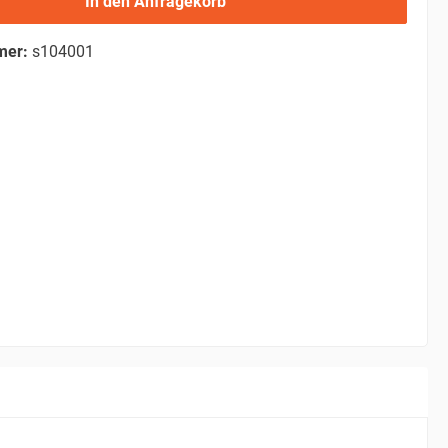
In den Anfragekorb
mer:
s104001