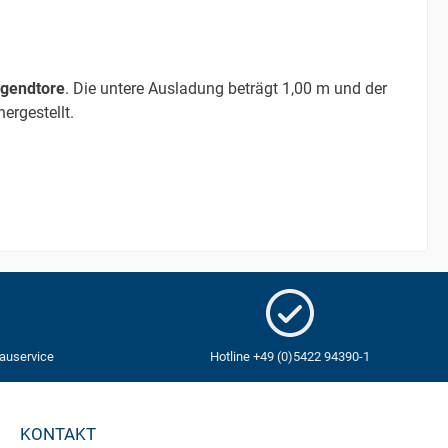
ugendtore
. Die untere Ausladung beträgt 1,00 m und der
ergestellt.
auservice
Hotline +49 (0)5422 94390-1
KONTAKT