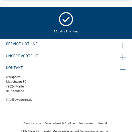
25 Jahre Erfahrung
SERVICE-HOTLINE
UNSERE VORTEILE
KONTAKT
GWsports
Maschweg 80
49324 Melle
Deutschland
info@gwsports.de
GWsports.de
Datenschutz & Cookies
Impressum
Kontakt
* Alle Preise inkl. gesetzl. Mehrwertsteuer zzgl.
Versandkosten
und ggf.