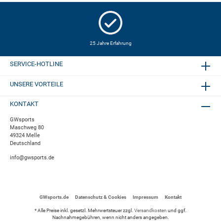
25 Jahre Erfahrung
SERVICE-HOTLINE
UNSERE VORTEILE
KONTAKT
GWsports
Maschweg 80
49324 Melle
Deutschland
info@gwsports.de
GWsports.de
Datenschutz & Cookies
Impressum
Kontakt
* Alle Preise inkl. gesetzl. Mehrwertsteuer zzgl.
Versandkosten
und ggf.
Nachnahmegebühren, wenn nicht anders angegeben.